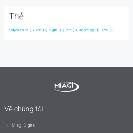
Thẻ
chuyen doi so
(1)
crm
(1)
digital
(1)
erp
(1)
merketing
(1)
sme
(1)
Về chúng tôi
Miagi Digital